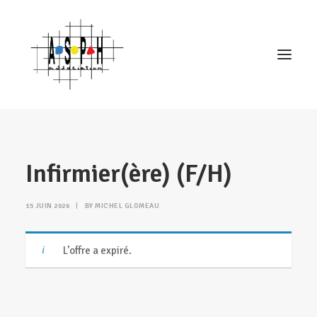
Accueil
Infirmier(ère) (F/H)
Association
Établissements
15 JUIN 2026
|
BY
MICHEL GLOMEAU
Actualités
Emplois et métiers
L’offre a expiré.
Contact