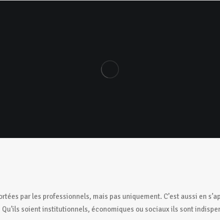
ssements
Actualités
Emplois et métiers
ortées par les professionnels, mais pas uniquement. C’est aussi en s’a
 Qu’ils soient institutionnels, économiques ou sociaux ils sont indisp