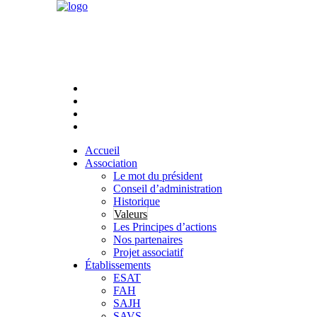
Accueil
Association
Le mot du président
Conseil d’administration
Historique
Valeurs
Les Principes d’actions
Nos partenaires
Projet associatif
Établissements
ESAT
FAH
SAJH
SAVS