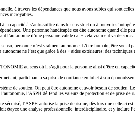
nelle, à travers les dépendances que nous avons subies qui sont celles d
ces incroyables.
à la capacité à s’auto-suffire dans le sens strict ou à pouvoir s’autogé
endance. Une personne handicapée est dite autonome quand elle peut d
ant l’autonomie d’une personne valide car « cela vraiment va de soi ».
o sensu, personne n’est vraiment autonome. L’être humain, être social par
 autonome ne l’est que grâce à des « aides extérieures: des techniques a
NOMIE au sens où il s’agit pour la personne ainsi d’être en capacité d
ermettant, participant à sa prise de confiance en lui et à son épanouisse
tème de soutien. On peut être autonome et avoir besoin de soutien. Le 
 l’autonomie, l’ASPH dé-fend les valeurs de protection et de prise de ri
sécurisé, l’ASPH autorise la prise de risque, dès lors que celle-ci est me
doit étayée une analyse professionnelle, interdisciplinaire, et y inclure 